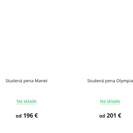
Studená pena Manet
Studená pena Olympia
Na sklade
Na sklade
196 €
201 €
od
od