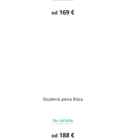
169 €
od
Studená pena Róza
Na sklade
188 €
od