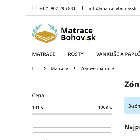
Prejsť
+421 902 295 831
info@matracebohov.sk
na
obsah
MATRACE
ROŠTY
VANKÚŠE A PAPL
Domov
Matrace
Zónové matrace
B
Zón
o
č
Cena
n
ý
3-zó
141
€
1068
€
p
a
n
Najp
e
l