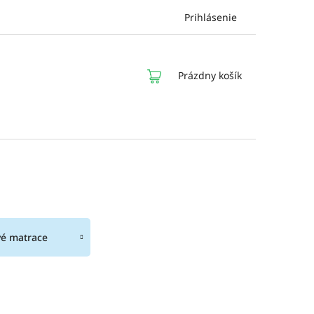
Prihlásenie
NÁKUPNÝ
Prázdny košík
KOŠÍK
é matrace