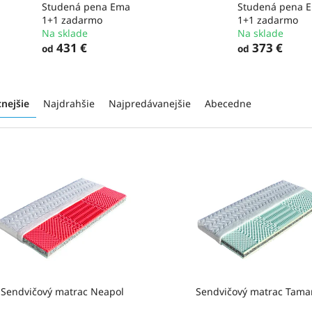
Studená pena Ema
Studená pena 
1+1 zadarmo
1+1 zadarmo
Na sklade
Na sklade
431 €
373 €
od
od
cnejšie
Najdrahšie
Najpredávanejšie
Abecedne
Sendvičový matrac Neapol
Sendvičový matrac Tama