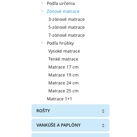
v
t
Podľa určenia
o
Zónové matrace
v
3-zónové matrace
5-zónové matrace
7-zónové matrace
Podľa hrúbky
Vysoké matrace
Tenké matrace
Matrace 17 cm
Matrace 19 cm
Matrace 24 cm
Matrace 25 cm
Matrace 1+1
ROŠTY
VANKÚŠE A PAPLÓNY