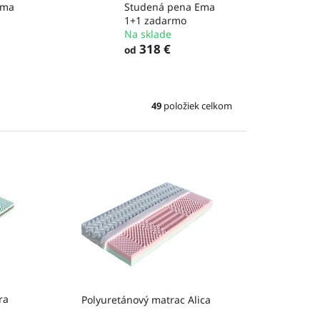
Ema
Studená pena Ema
1+1 zadarmo
Na sklade
318 €
od
49
položiek celkom
ra
Polyuretánový matrac Alica