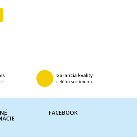
vis
Garancia kvality
me
celého sortimentu
ČNÉ
FACEBOOK
MÁCIE