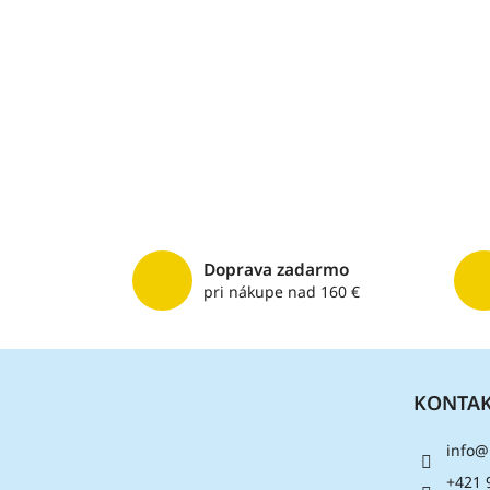
Doprava zadarmo
pri nákupe nad 160 €
Z
á
KONTA
p
ä
info
@
t
i
+421 