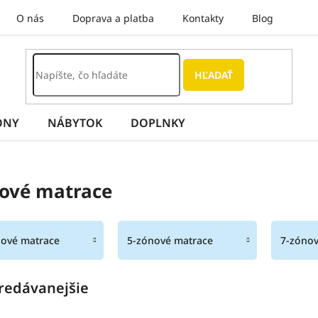
O nás
Doprava a platba
Kontakty
Blog
HĽADAŤ
ÓNY
NÁBYTOK
DOPLNKY
ové matrace
nové matrace
5-zónové matrace
7-zónov
redávanejšie