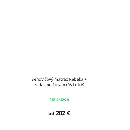
Sendvičový matrac Rebeka +
zadarmo 1× vankúš Lukáš
Na sklade
202 €
od