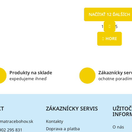
NAČÍTAŤ 12 ĎALŠÍCH
S
1
5
t
O
r
v
á
HORE
l
n
á
k
d
o
a
v
c
a
i
n
Produkty na sklade
Zákaznícky ser
e
i
e
p
expedujeme ihneď
ochotne poradí
r
v
k
y
v
KT
ZÁKAZNÍCKY SERVIS
UŽITO
ý
INFOR
p
matracebohov.sk
Kontakty
i
O nás
Doprava a platba
s
902 295 831