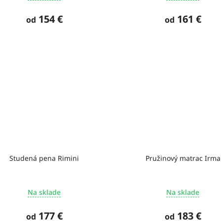
154 €
161 €
od
od
Studená pena Rimini
Pružinový matrac Irma
Na sklade
Na sklade
177 €
183 €
od
od