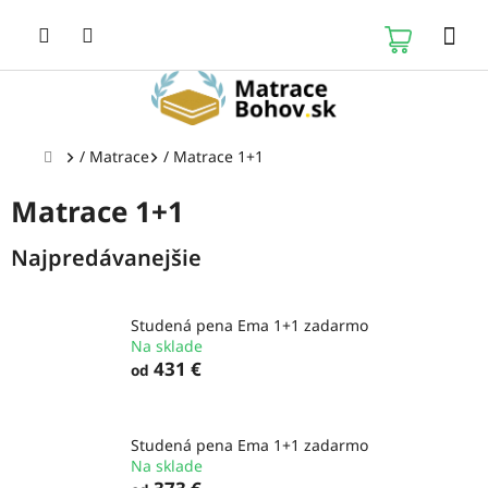
Prejsť
na
NÁKUP
obsah
KOŠÍK
Domov
/
Matrace
/
Matrace 1+1
Matrace 1+1
Najpredávanejšie
Studená pena Ema 1+1 zadarmo
Na sklade
431 €
od
Studená pena Ema 1+1 zadarmo
Na sklade