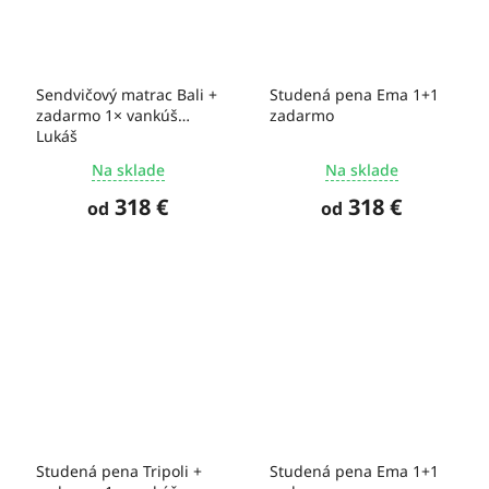
Sendvičový matrac Bali +
Studená pena Ema 1+1
zadarmo 1× vankúš
zadarmo
Lukáš
Na sklade
Na sklade
318 €
318 €
od
od
Studená pena Tripoli +
Studená pena Ema 1+1