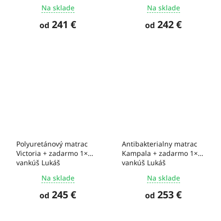
Na sklade
Na sklade
241 €
242 €
od
od
Polyuretánový matrac
Antibakterialny matrac
Victoria + zadarmo 1×
Kampala + zadarmo 1×
vankúš Lukáš
vankúš Lukáš
Na sklade
Na sklade
245 €
253 €
od
od