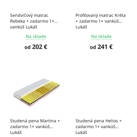
t
r
o
o
Sendvičový matrac
Profilovaný matrac Kréta
v
d
Rebeka + zadarmo 1×
+ zadarmo 1× vankúš
u
vankúš Lukáš
Lukáš
k
Na sklade
Na sklade
t
o
202 €
241 €
od
od
v
Studená pena Martina +
Studená pena Helios +
zadarmo 1× vankúš
zadarmo 1× vankúš
Lukáš
Lukáš