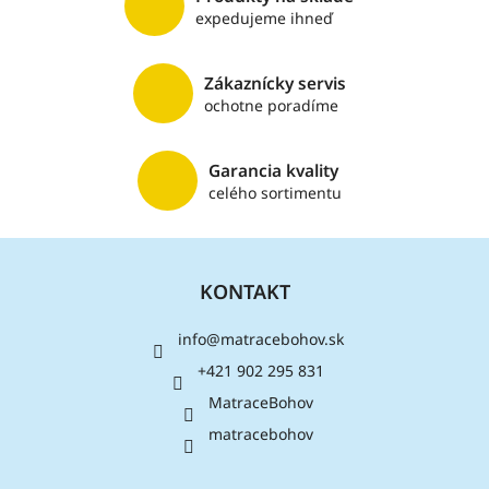
v
expedujeme ihneď
k
y
v
Zákaznícky servis
ý
ochotne poradíme
p
i
s
Garancia kvality
u
celého sortimentu
Z
á
KONTAKT
p
ä
info
@
matracebohov.sk
t
i
+421 902 295 831
e
MatraceBohov
matracebohov