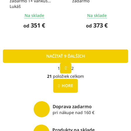
zadarmo 1× vankúš
zadarmo
Lukáš
Na sklade
Na sklade
351 €
373 €
od
od
NAČÍTAŤ 9 ĎALŠÍCH
S
1
2
t
O
r
21
položiek celkom
v
á
l
n
HORE
á
k
o
d
v
a
a
c
Doprava zadarmo
n
i
pri nákupe nad 160 €
i
e
e
p
r
Produkty na sklade