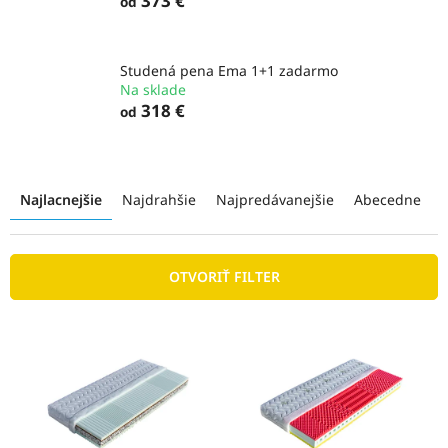
373 €
od
Studená pena Ema 1+1 zadarmo
Na sklade
318 €
od
R
a
Najlacnejšie
Najdrahšie
Najpredávanejšie
Abecedne
d
e
n
OTVORIŤ FILTER
i
e
p
V
r
ý
o
p
d
i
u
s
k
p