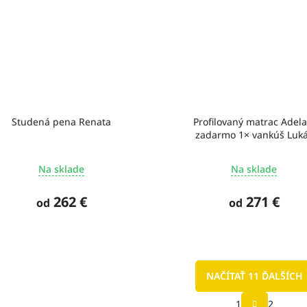
Studená pena Renata
Profilovaný matrac Adela
zadarmo 1× vankúš Luk
Na sklade
Na sklade
262 €
271 €
od
od
NAČÍTAŤ 11 ĎALŠÍCH
S
1
2