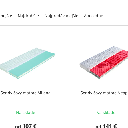
cnejšie
Najdrahšie
Najpredávanejšie
Abecedne
Sendvičový matrac Milena
Sendvičový matrac Neap
Na sklade
Na sklade
107 €
141 €
od
od