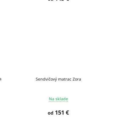
a
Sendvičový matrac Zora
Na sklade
151 €
od