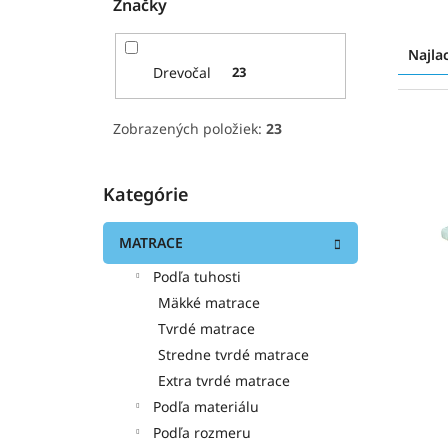
Značky
R
a
Najla
d
Drevočal
23
e
n
V
Zobrazených položiek:
23
i
ý
e
p
p
i
Kategórie
Preskočiť
r
s
kategórie
o
p
MATRACE
d
r
u
o
Podľa tuhosti
k
d
Mäkké matrace
t
u
Tvrdé matrace
o
k
Stredne tvrdé matrace
v
t
o
Extra tvrdé matrace
v
Podľa materiálu
Podľa rozmeru