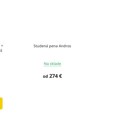
 +
Studená pena Andros
áš
Na sklade
274 €
od