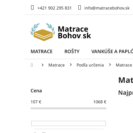
Prejsť
+421 902 295 831
info@matracebohov.sk
na
obsah
MATRACE
ROŠTY
VANKÚŠE A PAPL
Domov
Matrace
Podľa určenia
Matrace 
B
Mat
o
č
Cena
Najp
n
ý
107
€
1068
€
p
a
n
e
l