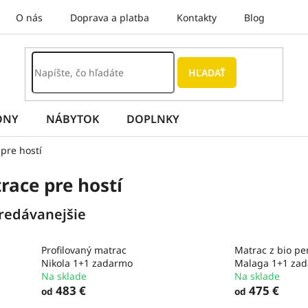
O nás
Doprava a platba
Kontakty
Blog
HĽADAŤ
ÓNY
NÁBYTOK
DOPLNKY
pre hostí
race pre hostí
redávanejšie
Profilovaný matrac
Matrac z bio pe
Nikola 1+1 zadarmo
Malaga 1+1 za
Na sklade
Na sklade
483 €
475 €
od
od