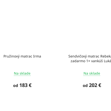
Pružinový matrac Irma
Sendvičový matrac Rebek
zadarmo 1× vankúš Luk
Na sklade
Na sklade
183 €
202 €
od
od