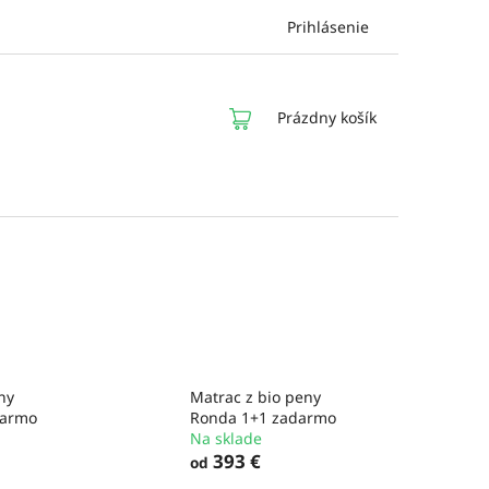
Prihlásenie
NÁKUPNÝ
Prázdny košík
KOŠÍK
ny
Matrac z bio peny
darmo
Ronda 1+1 zadarmo
Na sklade
393 €
od