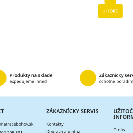
t
O
r
v
á
HORE
l
n
á
k
d
o
a
v
c
a
i
n
e
i
e
p
r
v
k
y
Produkty na sklade
Zákaznícky ser
v
expedujeme ihneď
ochotne poradí
ý
p
i
s
u
KT
ZÁKAZNÍCKY SERVIS
UŽITO
INFOR
matracebohov.sk
Kontakty
O nás
Doprava a platba
902 295 831