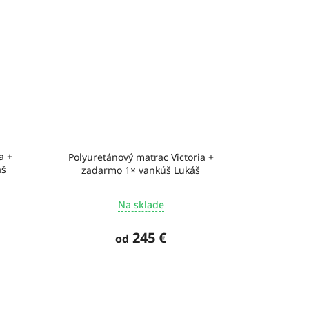
a +
Polyuretánový matrac Victoria +
áš
zadarmo 1× vankúš Lukáš
Na sklade
245 €
od