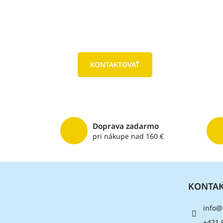
KONTAKTOVAŤ
Doprava zadarmo
pri nákupe nad 160 €
Z
á
KONTA
p
ä
info
@
t
i
+421 