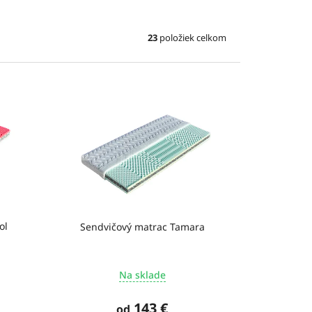
23
položiek celkom
ol
Sendvičový matrac Tamara
Na sklade
143 €
od