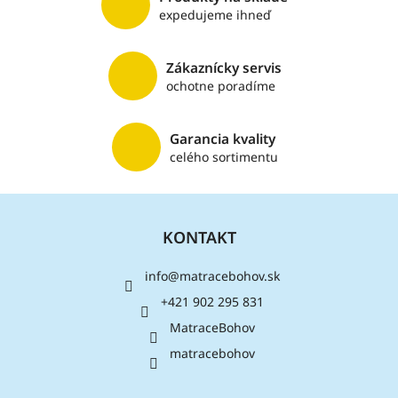
v
expedujeme ihneď
k
y
v
Zákaznícky servis
ý
ochotne poradíme
p
i
s
Garancia kvality
u
celého sortimentu
Z
á
KONTAKT
p
ä
info
@
matracebohov.sk
t
i
+421 902 295 831
e
MatraceBohov
matracebohov