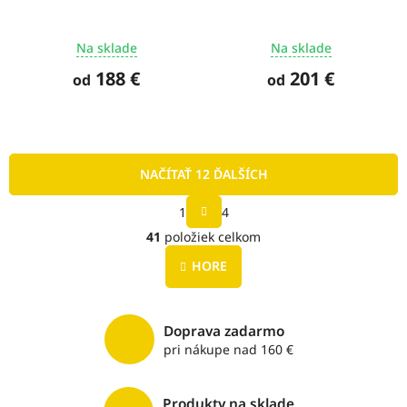
Na sklade
Na sklade
188 €
201 €
od
od
NAČÍTAŤ 12 ĎALŠÍCH
S
1
4
t
O
r
41
položiek celkom
v
á
l
n
HORE
á
k
o
d
v
a
a
c
Doprava zadarmo
n
i
pri nákupe nad 160 €
i
e
e
p
r
Produkty na sklade