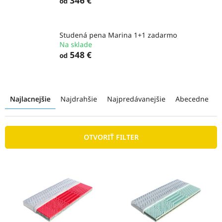
346 €
od
Studená pena Marina 1+1 zadarmo
Na sklade
548 €
od
R
a
Najlacnejšie
Najdrahšie
Najpredávanejšie
Abecedne
d
e
n
OTVORIŤ FILTER
i
e
p
V
r
ý
o
p
d
i
u
s
k
p