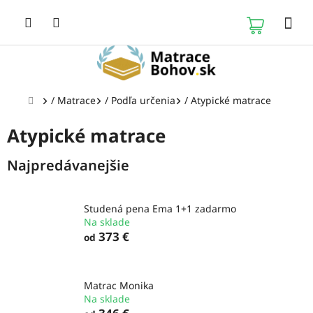
Prejsť
na
NÁKUP
obsah
KOŠÍK
Domov
/
Matrace
/
Podľa určenia
/
Atypické matrace
Atypické matrace
Najpredávanejšie
Studená pena Ema 1+1 zadarmo
Na sklade
373 €
od
Matrac Monika
Na sklade