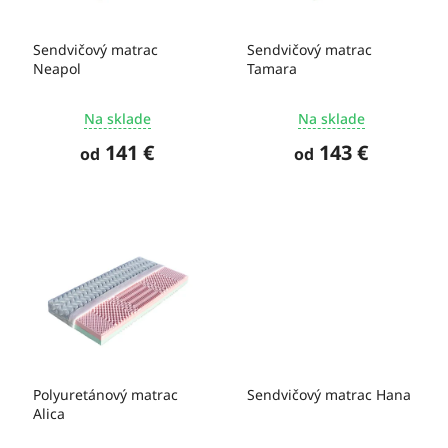
t
r
o
o
Sendvičový matrac
Sendvičový matrac
v
d
Neapol
Tamara
u
k
Na sklade
Na sklade
t
o
141 €
143 €
od
od
v
Polyuretánový matrac
Sendvičový matrac Hana
Alica