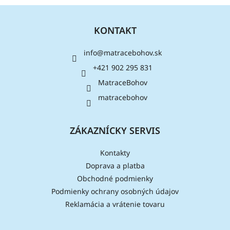
Z
á
KONTAKT
p
ä
info
@
matracebohov.sk
t
i
+421 902 295 831
e
MatraceBohov
matracebohov
ZÁKAZNÍCKY SERVIS
Kontakty
Doprava a platba
Obchodné podmienky
Podmienky ochrany osobných údajov
Reklamácia a vrátenie tovaru