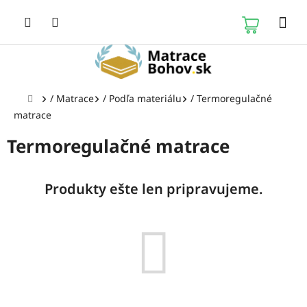
Prejsť
na
NÁKUP
obsah
KOŠÍK
Domov
/
Matrace
/
Podľa materiálu
/
Termoregulačné
matrace
Termoregulačné matrace
Produkty ešte len pripravujeme.