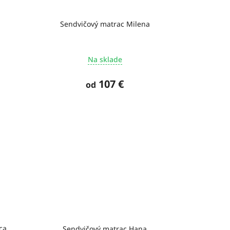
Sendvičový matrac Milena
Na sklade
107 €
od
ca
Sendvičový matrac Hana