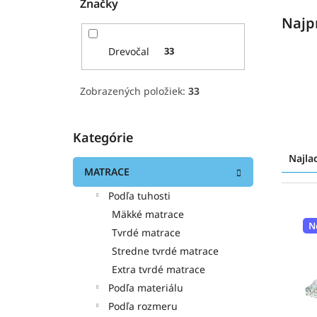
Značky
Najp
Drevočal
33
Zobrazených položiek:
33
Kategórie
Preskočiť
R
kategórie
a
Najla
d
MATRACE
e
Podľa tuhosti
n
V
Mäkké matrace
i
ý
N
e
p
Tvrdé matrace
p
i
Stredne tvrdé matrace
r
s
Extra tvrdé matrace
o
p
Podľa materiálu
d
r
Podľa rozmeru
u
o