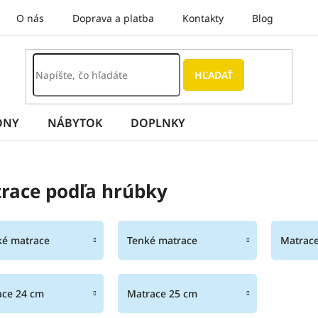
O nás
Doprava a platba
Kontakty
Blog
HĽADAŤ
ÓNY
NÁBYTOK
DOPLNKY
race podľa hrúbky
ké matrace
Tenké matrace
Matrace
ace 24 cm
Matrace 25 cm