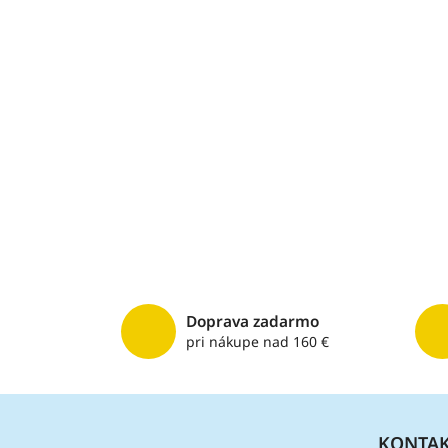
Doprava zadarmo
pri nákupe nad 160 €
Z
á
KONTA
p