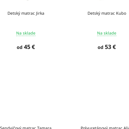
Detský matrac Jirka
Detský matrac Kubo
Na sklade
Na sklade
45 €
53 €
od
od
Sendvičový matrac Tamara
Polyuretánový matrac Ali