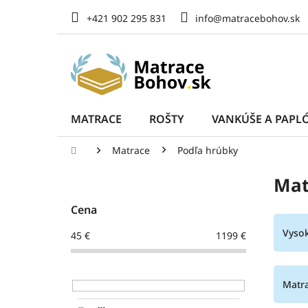
Prejsť
+421 902 295 831
info@matracebohov.sk
na
obsah
MATRACE
ROŠTY
VANKÚŠE A PAPL
Domov
Matrace
Podľa hrúbky
B
Mat
o
č
Cena
n
ý
Vyso
45
€
1199
€
p
a
n
Matr
e
l