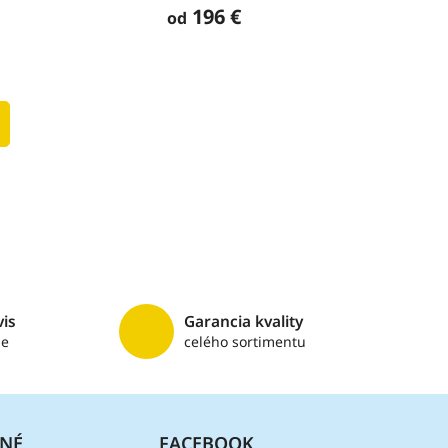
196 €
od
vis
Garancia kvality
me
celého sortimentu
ČNÉ
FACEBOOK