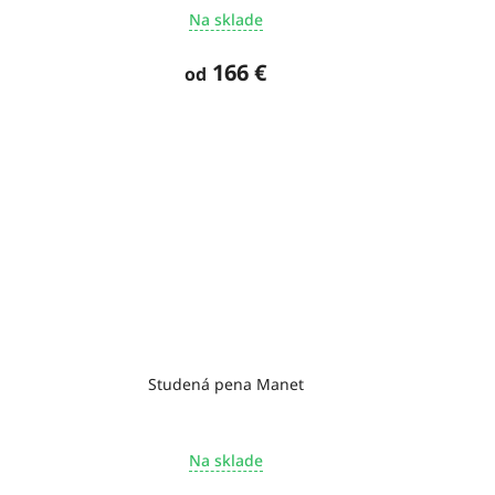
Na sklade
166 €
od
Studená pena Manet
Na sklade