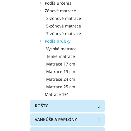
Podľa určenia
k
d
t
u
Zónové matrace
o
k
3-zónové matrace
v
t
5-zónové matrace
o
7-zónové matrace
v
Podľa hrúbky
Vysoké matrace
Tenké matrace
Matrace 17 cm
Matrace 19 cm
Matrace 24 cm
Matrace 25 cm
Matrace 1+1
ROŠTY
VANKÚŠE A PAPLÓNY