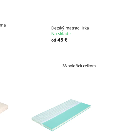
Ema
Detský matrac Jirka
Na sklade
45 €
od
33
položiek celkom