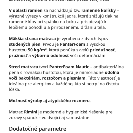
V oblasti ramien
sa nachádzajú tzv.
ramenné kolísky
–
výrazné výrezy v konštrukcii jadra, ktoré znižujú tlak na
ramenné kĺby pri spánku na boku a prispievajú k
lepšiemu pohodliu a prirodzenému držaniu tela.
Mäkšia strana matraca
je vyrobená z dvoch typov
studených pien
. Prvou je
PanterFoam
s vysokou
hustotou
50 kg/m³
, ktorá ponúka skvelú
priedušnosť,
pružnosť
a
výbornú odolnosť
voči deformáciám.
Stred matraca
tvorí
PanterFoam Nautic
– antibakteriálna
pena s rovnakou hustotou, ktorá je mimoriadne
odolná
voči baktériám, roztočom a plesniam
. Táto vlastnosť je
ideálna pre alergikov a každého, kto si potrpí na čistotu
lôžka.
Možnosť výroby aj atypického rozmeru
.
Matrac
Rimini
je moderné a hygienické riešenie pre
zdravý spánok – vo dvojici aj samostatne.
Dodatočné parametre