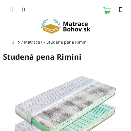
Prejsť
na
NÁKUP
obsah
KOŠÍK
Domov
/
Matrace
/
Studená pena Rimini
Studená pena Rimini