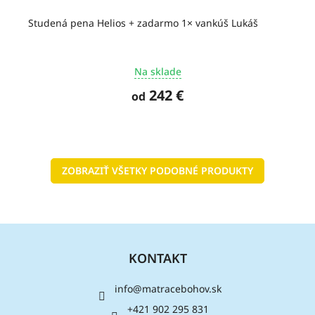
Studená pena Helios + zadarmo 1× vankúš Lukáš
Na sklade
242 €
od
ZOBRAZIŤ VŠETKY PODOBNÉ PRODUKTY
Z
á
KONTAKT
p
ä
info
@
matracebohov.sk
t
i
+421 902 295 831