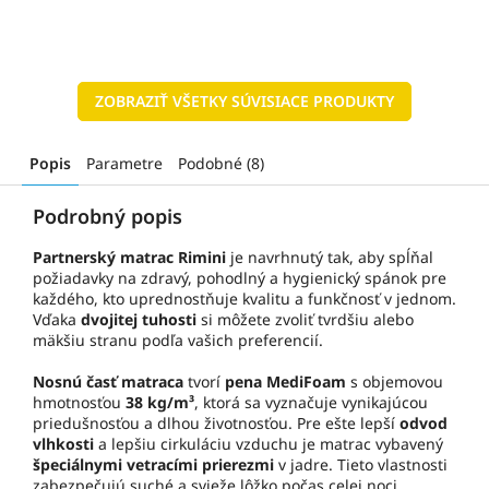
ZOBRAZIŤ VŠETKY SÚVISIACE PRODUKTY
Popis
Parametre
Podobné (8)
Podrobný popis
Partnerský matrac Rimini
je navrhnutý tak, aby spĺňal
požiadavky na zdravý, pohodlný a hygienický spánok pre
každého, kto uprednostňuje kvalitu a funkčnosť v jednom.
Vďaka
dvojitej tuhosti
si môžete zvoliť tvrdšiu alebo
mäkšiu stranu podľa vašich preferencií.
Nosnú časť matraca
tvorí
pena MediFoam
s objemovou
hmotnosťou
38 kg/m³
, ktorá sa vyznačuje vynikajúcou
priedušnosťou a dlhou životnosťou. Pre ešte lepší
odvod
vlhkosti
a lepšiu cirkuláciu vzduchu je matrac vybavený
špeciálnymi vetracími prierezmi
v jadre. Tieto vlastnosti
zabezpečujú suché a svieže lôžko počas celej noci.