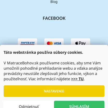
Blog
FACEBOOK
Táto webstránka používa súbory cookies.
V MatraceBohov.sk používame cookies, aby sme Vám
umožnili pohodlné prehliadanie webu a vďaka analýze
prevádzky neustále zlepšovali jeho funkcie, výkon a
použiteľnosť. Viac informácií nájdete
>>> TU
.
Vytvoril Shoptet
|
Upravil Balkys
NASTAVENIE
Copyright 2026
MatraceBohov.sk
. Všetky práva vyhradené.
Odmietnuť
SÚHLASÍM
Upraviť nastavenie cookies