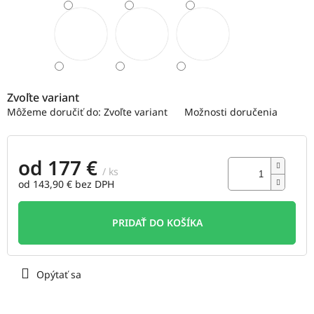
Zvoľte variant
Môžeme doručiť do:
Zvoľte variant
Možnosti doručenia
od
177 €
/ ks
od
143,90 €
bez DPH
Jednotková
cena:
PRIDAŤ DO KOŠÍKA
Opýtať sa