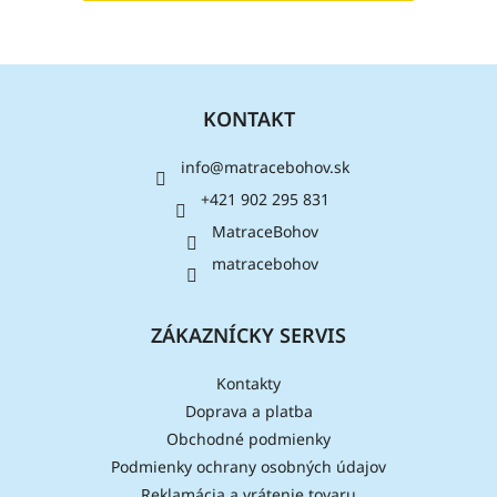
Z
á
KONTAKT
p
ä
info
@
matracebohov.sk
t
i
+421 902 295 831
e
MatraceBohov
matracebohov
ZÁKAZNÍCKY SERVIS
Kontakty
Doprava a platba
Obchodné podmienky
Podmienky ochrany osobných údajov
Reklamácia a vrátenie tovaru