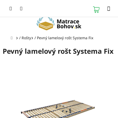
Prejsť
na
NÁKUP
obsah
KOŠÍK
Domov
/
Rošty
/
Pevný lamelový rošt Systema Fix
Pevný lamelový rošt Systema Fix