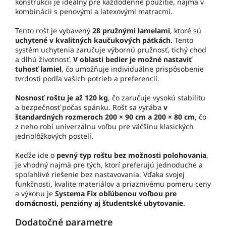
konštrukcii je ideálny pre každodenné použitie, najmä v
kombinácii s penovými a latexovými matracmi.
Tento rošt je vybavený
28 pružnými lamelami
, ktoré sú
uchytené v kvalitných kaučukových pätkách
. Tento
systém uchytenia zaručuje výbornú pružnosť, tichý chod
a dlhú životnosť.
V oblasti bedier je možné nastaviť
tuhosť lamiel
, čo umožňuje individuálne prispôsobenie
tvrdosti podľa vašich potrieb a preferencií.
Nosnosť roštu je až 120 kg
, čo zaručuje vysokú stabilitu
a bezpečnosť počas spánku. Rošt sa vyrába
v
štandardných rozmeroch 200 × 90 cm a 200 × 80 cm
, čo
z neho robí univerzálnu voľbu pre väčšinu klasických
jednolôžkových postelí.
Keďže ide o
pevný typ roštu bez možnosti polohovania
,
je vhodný najmä pre tých, ktorí preferujú jednoduché a
spoľahlivé riešenie bez nastavovania. Vďaka svojej
funkčnosti, kvalite materiálov a priaznivému pomeru ceny
a výkonu je
Systema Fix obľúbenou voľbou pre
domácnosti, penzióny aj študentské ubytovanie
.
Dodatočné parametre