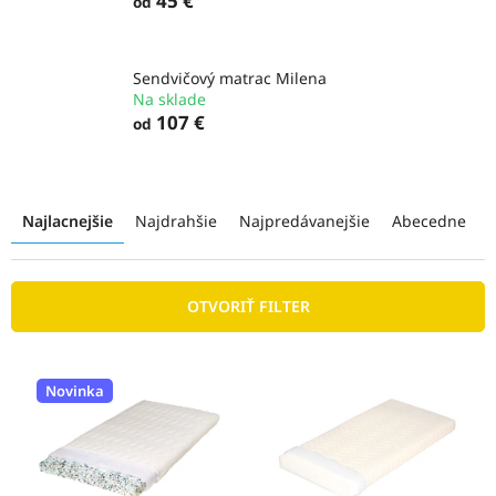
45 €
od
Sendvičový matrac Milena
Na sklade
107 €
od
R
a
Najlacnejšie
Najdrahšie
Najpredávanejšie
Abecedne
d
e
n
OTVORIŤ FILTER
i
e
p
V
r
ý
Novinka
o
p
d
i
u
s
k
p