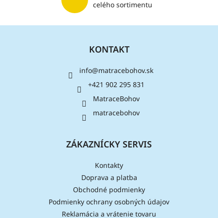
p
celého sortimentu
i
s
Z
u
á
KONTAKT
p
ä
info
@
matracebohov.sk
t
i
+421 902 295 831
e
MatraceBohov
matracebohov
ZÁKAZNÍCKY SERVIS
Kontakty
Doprava a platba
Obchodné podmienky
Podmienky ochrany osobných údajov
Reklamácia a vrátenie tovaru