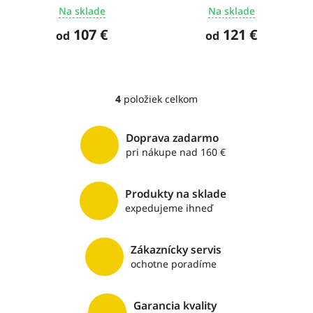
Na sklade
Na sklade
107 €
121 €
od
od
4
položiek celkom
O
v
l
Doprava zadarmo
á
pri nákupe nad 160 €
d
a
c
Produkty na sklade
i
expedujeme ihneď
e
p
r
v
Zákaznícky servis
k
ochotne poradíme
y
v
ý
Garancia kvality