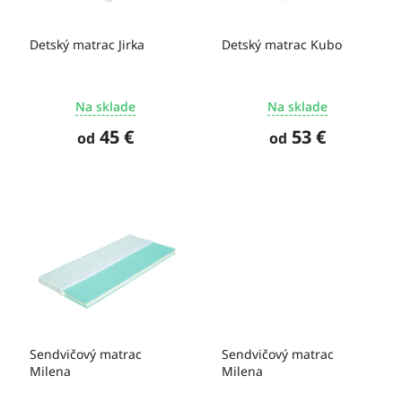
t
r
o
o
Detský matrac Jirka
Detský matrac Kubo
v
d
u
k
Na sklade
Na sklade
t
o
45 €
53 €
od
od
v
Sendvičový matrac
Sendvičový matrac
Milena
Milena