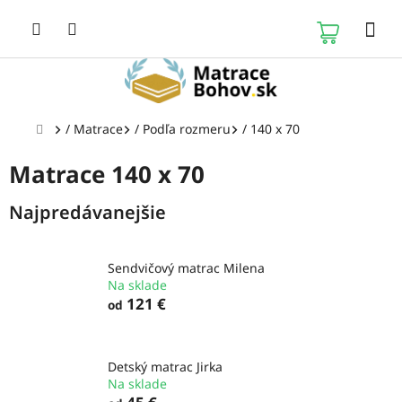
Prejsť
na
NÁKUP
obsah
KOŠÍK
Domov
/
Matrace
/
Podľa rozmeru
/
140 x 70
Matrace 140 x 70
Najpredávanejšie
Sendvičový matrac Milena
Na sklade
121 €
od
Detský matrac Jirka
Na sklade