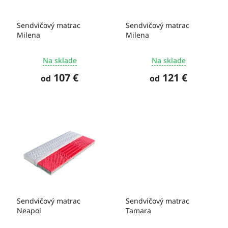
t
r
o
o
Sendvičový matrac
Sendvičový matrac
v
d
Milena
Milena
u
k
Na sklade
Na sklade
t
o
107 €
121 €
od
od
v
Sendvičový matrac
Sendvičový matrac
Neapol
Tamara