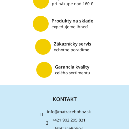
á
pri nákupe nad 160 €
d
a
c
Produkty na sklade
i
expedujeme ihneď
e
p
r
v
Zákaznícky servis
k
ochotne poradíme
y
v
ý
Garancia kvality
p
celého sortimentu
i
s
Z
u
á
KONTAKT
p
ä
info
@
matracebohov.sk
t
i
+421 902 295 831
e
MatraceBohov