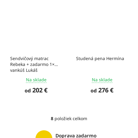
Sendvičový matrac
Studená pena Hermína
Rebeka + zadarmo 1×
vankúš Lukáš
Na sklade
Na sklade
202 €
276 €
od
od
8
položiek celkom
O
v
l
Doprava zadarmo