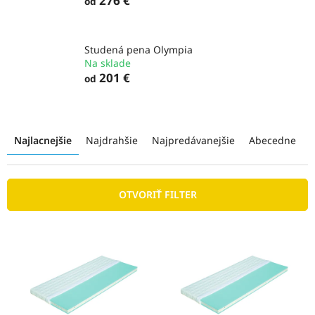
276 €
od
Studená pena Olympia
Na sklade
201 €
od
R
a
Najlacnejšie
Najdrahšie
Najpredávanejšie
Abecedne
d
e
n
OTVORIŤ FILTER
i
e
p
V
r
ý
o
p
d
i
u
s
k
p