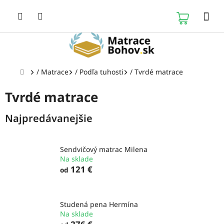
Prejsť
na
NÁKUP
obsah
KOŠÍK
Domov
/
Matrace
/
Podľa tuhosti
/
Tvrdé matrace
Tvrdé matrace
Najpredávanejšie
Sendvičový matrac Milena
Na sklade
121 €
od
Studená pena Hermína
Na sklade