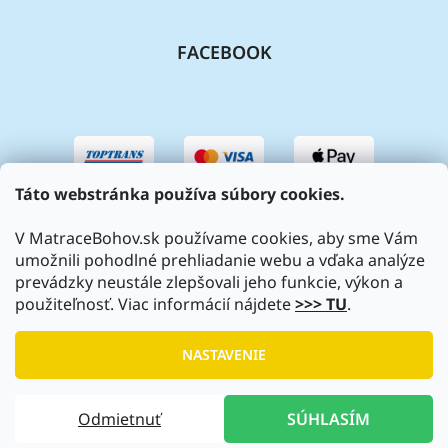
FACEBOOK
Táto webstránka používa súbory cookies.
V MatraceBohov.sk používame cookies, aby sme Vám
umožnili pohodlné prehliadanie webu a vďaka analýze
prevádzky neustále zlepšovali jeho funkcie, výkon a
použiteľnosť. Viac informácií nájdete
>>> TU
.
Vytvoril Shoptet
|
Upravil Balkys
NASTAVENIE
Copyright 2026
MatraceBohov.sk
. Všetky práva vyhradené.
Odmietnuť
SÚHLASÍM
Upraviť nastavenie cookies