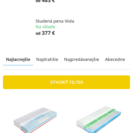
483 €
od
Studená pena Viola
Na sklade
377 €
od
R
a
Najlacnejšie
Najdrahšie
Najpredávanejšie
Abecedne
d
e
n
OTVORIŤ FILTER
i
e
p
V
r
ý
o
p
d
i
u
s
k
p