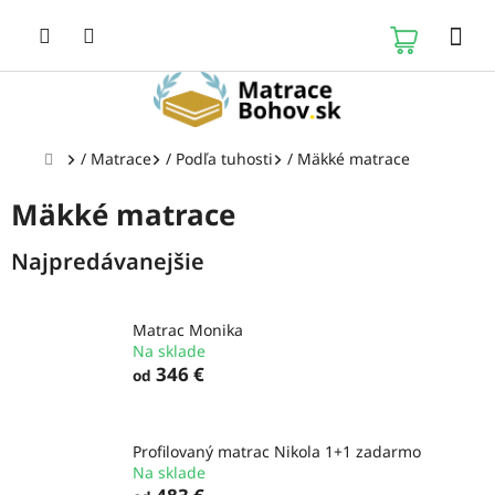
Prejsť
na
NÁKUP
obsah
KOŠÍK
Domov
/
Matrace
/
Podľa tuhosti
/
Mäkké matrace
Mäkké matrace
Najpredávanejšie
Matrac Monika
Na sklade
346 €
od
Profilovaný matrac Nikola 1+1 zadarmo
Na sklade