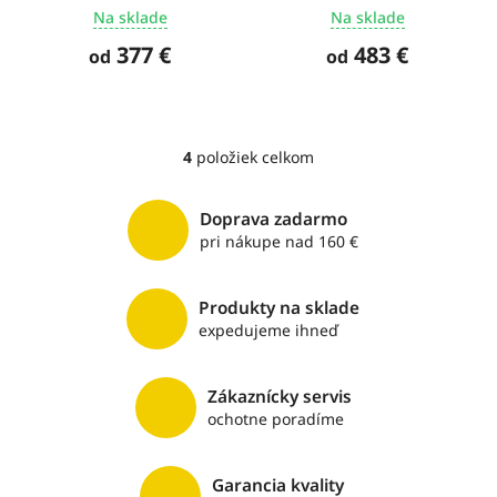
Na sklade
Na sklade
377 €
483 €
od
od
4
položiek celkom
O
v
l
Doprava zadarmo
á
pri nákupe nad 160 €
d
a
c
Produkty na sklade
i
expedujeme ihneď
e
p
r
v
Zákaznícky servis
k
ochotne poradíme
y
v
ý
Garancia kvality