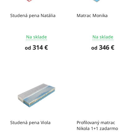
t
r
o
o
Studená pena Natália
Matrac Monika
v
d
u
k
Na sklade
Na sklade
t
o
314 €
346 €
od
od
v
Studená pena Viola
Profilovaný matrac
Nikola 1+1 zadarmo