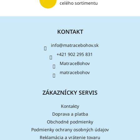
p
celého sortimentu
i
s
Z
u
á
KONTAKT
p
ä
info
@
matracebohov.sk
t
i
+421 902 295 831
e
MatraceBohov
matracebohov
ZÁKAZNÍCKY SERVIS
Kontakty
Doprava a platba
Obchodné podmienky
Podmienky ochrany osobných údajov
Reklamácia a vrátenie tovaru