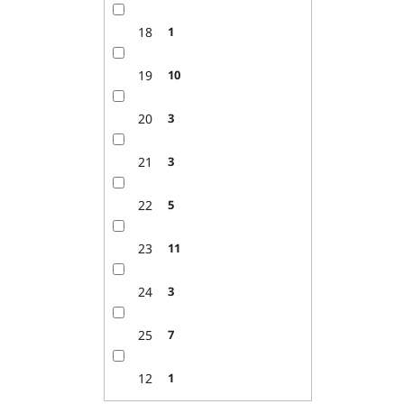
k
d
t
u
18
1
o
k
v
t
19
10
o
v
20
3
21
3
22
5
23
11
24
3
25
7
12
1