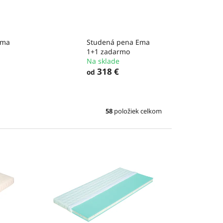
Ema
Studená pena Ema
1+1 zadarmo
Na sklade
318 €
od
58
položiek celkom