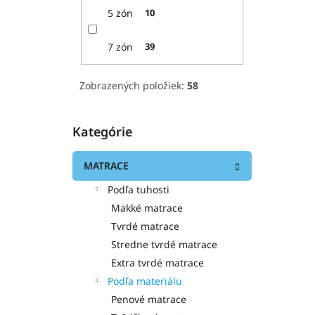
5 zón
10
7 zón
39
Zobrazených položiek:
58
Kategórie
Preskočiť
kategórie
MATRACE
Podľa tuhosti
Mäkké matrace
Tvrdé matrace
Stredne tvrdé matrace
Extra tvrdé matrace
Podľa materiálu
Penové matrace