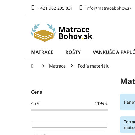
Prejsť
+421 902 295 831
info@matracebohov.sk
na
obsah
MATRACE
ROŠTY
VANKÚŠE A PAPL
Domov
Matrace
Podľa materiálu
B
Mat
o
č
Cena
n
ý
Peno
45
€
1199
€
p
a
n
Term
e
matr
l