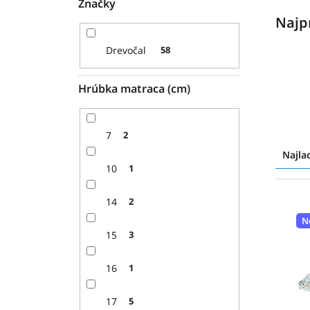
Značky
Najp
Drevočal
58
Hrúbka matraca (cm)
R
7
2
a
Najla
d
10
1
e
n
V
14
2
i
ý
N
e
p
15
3
p
i
r
s
16
1
o
p
d
r
17
5
u
o