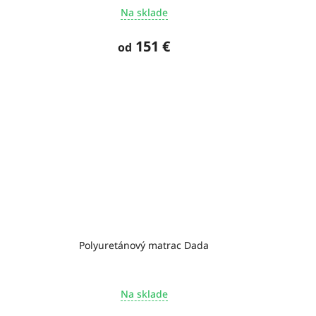
Na sklade
151 €
od
Polyuretánový matrac Dada
Na sklade