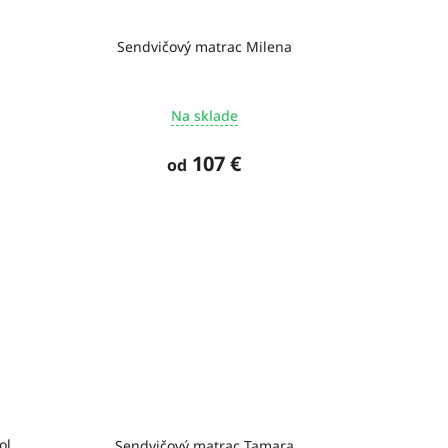
Sendvičový matrac Milena
Na sklade
107 €
od
ol
Sendvičový matrac Tamara