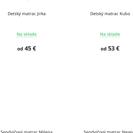
Detský matrac Jirka
Detský matrac Kubo
Na sklade
Na sklade
45 €
53 €
od
od
Sendvičový matrac Milena
Sendvičový matrac Neap