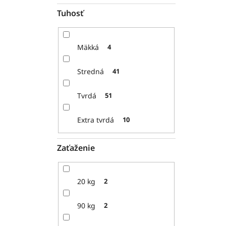
Tuhosť
Mäkká
4
Stredná
41
Tvrdá
51
Extra tvrdá
10
Zaťaženie
20 kg
2
90 kg
2