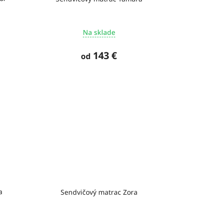
Na sklade
143 €
od
a
Sendvičový matrac Zora