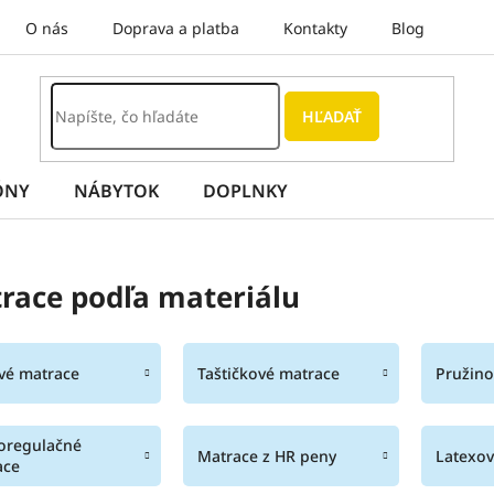
O nás
Doprava a platba
Kontakty
Blog
HĽADAŤ
ÓNY
NÁBYTOK
DOPLNKY
race podľa materiálu
vé matrace
Taštičkové matrace
Pružino
oregulačné
Matrace z HR peny
Latexov
ace