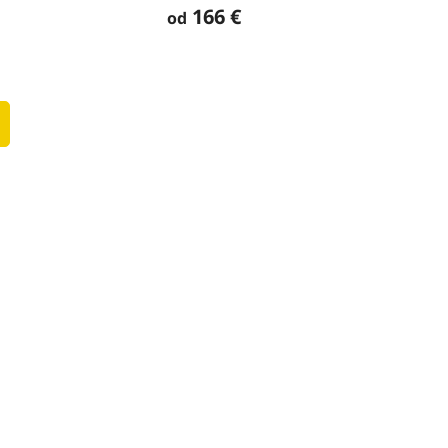
166 €
od