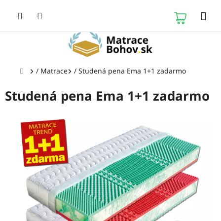
Prejsť
na
NÁKUP
obsah
KOŠÍK
Domov
/
Matrace
/
Studená pena Ema 1+1 zadarmo
Studená pena Ema 1+1 zadarmo