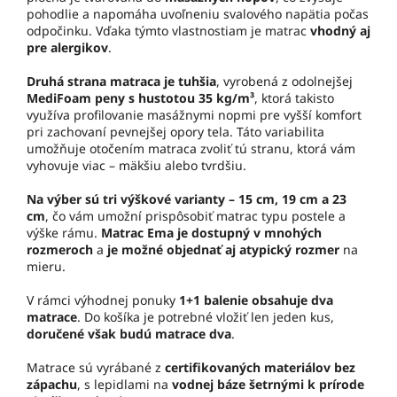
pohodlie a napomáha uvoľneniu svalového napätia počas
odpočinku. Vďaka týmto vlastnostiam je matrac
vhodný aj
pre alergikov
.
Druhá strana matraca je tuhšia
, vyrobená z odolnejšej
MediFoam peny s hustotou 35 kg/m³
, ktorá takisto
využíva profilovanie masážnymi nopmi pre vyšší komfort
pri zachovaní pevnejšej opory tela. Táto variabilita
umožňuje otočením matraca zvoliť tú stranu, ktorá vám
vyhovuje viac – mäkšiu alebo tvrdšiu.
Na výber sú tri výškové varianty – 15 cm, 19 cm a 23
cm
, čo vám umožní prispôsobiť matrac typu postele a
výške rámu.
Matrac Ema je dostupný v mnohých
rozmeroch
a
je možné objednať aj atypický rozmer
na
mieru.
V rámci výhodnej ponuky
1+1 balenie obsahuje dva
matrace
. Do košíka je potrebné vložiť len jeden kus,
doručené však budú matrace dva
.
Matrace sú vyrábané z
certifikovaných materiálov bez
zápachu
, s lepidlami na
vodnej báze šetrnými k prírode