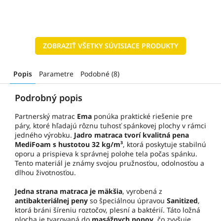
ZOBRAZIŤ VŠETKY SÚVISIACE PRODUKTY
Popis
Parametre
Podobné (8)
Podrobný popis
Partnerský matrac
Ema
ponúka praktické riešenie pre
páry, ktoré hľadajú rôznu tuhosť spánkovej plochy v rámci
jedného výrobku.
Jadro matraca tvorí kvalitná pena
MediFoam s hustotou 32 kg/m³
, ktorá poskytuje stabilnú
oporu a prispieva k správnej polohe tela počas spánku.
Tento materiál je známy svojou pružnosťou, odolnosťou a
dlhou životnosťou.
Jedna strana matraca je mäkšia
, vyrobená z
antibakteriálnej peny
so špeciálnou úpravou
Sanitized
,
ktorá bráni šíreniu roztočov, plesní a baktérií. Táto ložná
plocha je tvarovaná do
masážnych nopov
, čo zvyšuje