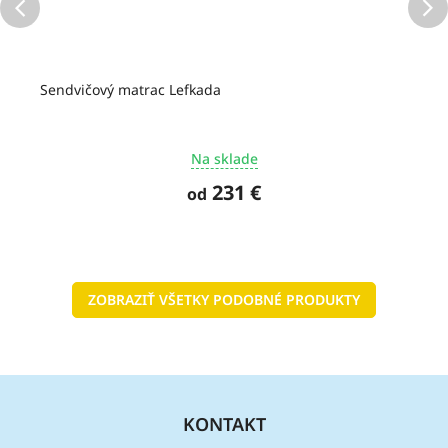
Sendvičový matrac Lefkada
Na sklade
231 €
od
ZOBRAZIŤ VŠETKY PODOBNÉ PRODUKTY
Z
á
KONTAKT
p