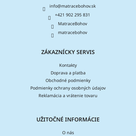
ä
info
@
matracebohov.sk
t
i
+421 902 295 831
e
MatraceBohov
matracebohov
ZÁKAZNÍCKY SERVIS
Kontakty
Doprava a platba
Obchodné podmienky
Podmienky ochrany osobných údajov
Reklamácia a vrátenie tovaru
UŽITOČNÉ INFORMÁCIE
O nás