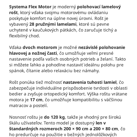
Systema Flex Motor
je moderný
polohovací lamelový
rošt
, ktorý vďaka svojmu motorovému ovládaniu
poskytuje komfort na úplne novej úrovni. Rošt je
vybavený
28 pružnými lamelami
, ktoré sú pevne
uchytené v kaučukových pätkách, čo zaručuje tichý a
flexibilný chod.
Vďaka
dvoch motorom
je možné
nezávislé polohovanie
hlavovej a nožnej časti
, čo umožňuje veľmi presné
nastavenie podľa vašich osobných potrieb a želaní. Takto
si môžete ľahko a pohodlne nastaviť ideálnu polohu pre
spánok, čítanie alebo relaxáciu bez námahy.
Rošt ponúka tiež možnosť
nastavenia tuhosti lamiel
, čo
zabezpečuje individuálne prispôsobenie tvrdosti v oblasti
bedier a zvyšuje ortopedický komfort. Výška roštu vrátane
motora je
17 cm
, čo umožňuje kompatibilitu s väčšinou
matracov a postelí.
Nosnosť roštu je
do 120 kg
, takže je vhodný pre širokú
škálu užívateľov. Tento model je dostupný
len v
štandardných rozmeroch 200 × 90 cm a 200 × 80 cm
, čo
ho predurčuje na použitie v bežných jednolôžkových