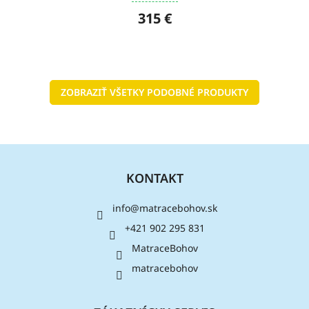
315 €
ZOBRAZIŤ VŠETKY PODOBNÉ PRODUKTY
Z
á
KONTAKT
p
ä
info
@
matracebohov.sk
t
i
+421 902 295 831
e
MatraceBohov
matracebohov