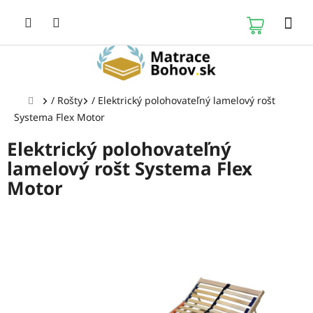
Prejsť
na
NÁKUP
obsah
KOŠÍK
Domov
/
Rošty
/
Elektrický polohovateľný lamelový rošt
Systema Flex Motor
Elektrický polohovateľný
lamelový rošt Systema Flex
Motor