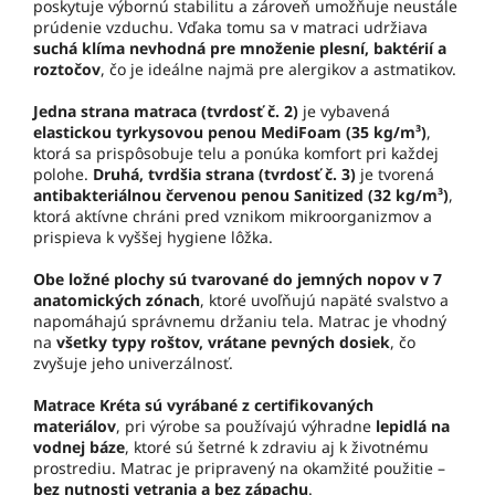
poskytuje výbornú stabilitu a zároveň umožňuje neustále
prúdenie vzduchu. Vďaka tomu sa v matraci udržiava
suchá klíma nevhodná pre množenie plesní, baktérií a
roztočov
, čo je ideálne najmä pre alergikov a astmatikov.
Jedna strana matraca (tvrdosť č. 2)
je vybavená
elastickou tyrkysovou penou MediFoam (35 kg/m³)
,
ktorá sa prispôsobuje telu a ponúka komfort pri každej
polohe.
Druhá, tvrdšia strana (tvrdosť č. 3)
je tvorená
antibakteriálnou červenou penou Sanitized (32 kg/m³)
,
ktorá aktívne chráni pred vznikom mikroorganizmov a
prispieva k vyššej hygiene lôžka.
Obe ložné plochy sú tvarované do jemných nopov v 7
anatomických zónach
, ktoré uvoľňujú napäté svalstvo a
napomáhajú správnemu držaniu tela. Matrac je vhodný
na
všetky typy roštov, vrátane pevných dosiek
, čo
zvyšuje jeho univerzálnosť.
Matrace Kréta sú vyrábané z certifikovaných
materiálov
, pri výrobe sa používajú výhradne
lepidlá na
vodnej báze
, ktoré sú šetrné k zdraviu aj k životnému
prostrediu. Matrac je pripravený na okamžité použitie –
bez nutnosti vetrania a bez zápachu
.