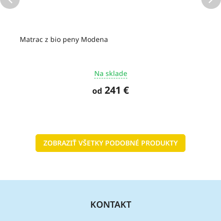
Matrac z bio peny Modena
Na sklade
241 €
od
ZOBRAZIŤ VŠETKY PODOBNÉ PRODUKTY
Z
á
KONTAKT
p
ä