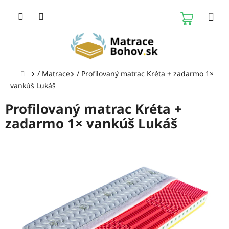
Prejsť
na
NÁKUP
obsah
KOŠÍK
Domov
/
Matrace
/
Profilovaný matrac Kréta + zadarmo 1×
vankúš Lukáš
Profilovaný matrac Kréta +
zadarmo 1× vankúš Lukáš