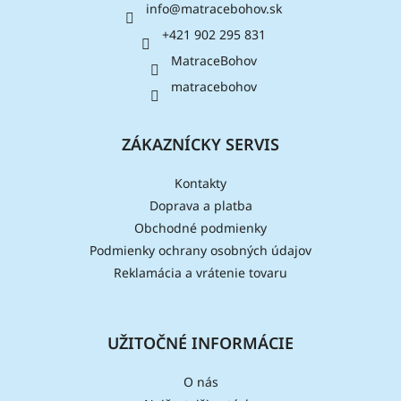
info
@
matracebohov.sk
t
i
+421 902 295 831
e
MatraceBohov
matracebohov
ZÁKAZNÍCKY SERVIS
Kontakty
Doprava a platba
Obchodné podmienky
Podmienky ochrany osobných údajov
Reklamácia a vrátenie tovaru
UŽITOČNÉ INFORMÁCIE
O nás