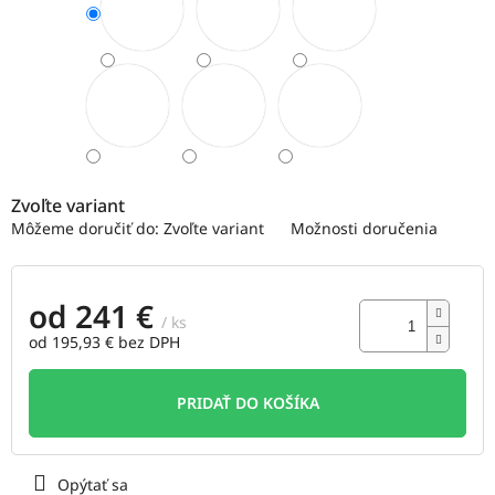
Zvoľte variant
Môžeme doručiť do:
Zvoľte variant
Možnosti doručenia
od
241 €
/ ks
od
195,93 €
bez DPH
Jednotková
cena:
PRIDAŤ DO KOŠÍKA
Opýtať sa