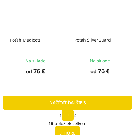
Poťah Medicott
Poťah SilverGuard
Na sklade
Na sklade
76 €
76 €
od
od
NAČÍTAŤ ĎALŠIE 3
S
1
2
t
O
r
15
položiek celkom
v
á
l
n
HORE