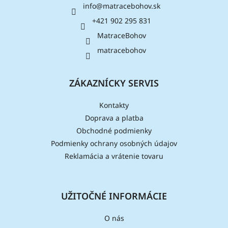
info
@
matracebohov.sk
t
i
+421 902 295 831
e
MatraceBohov
matracebohov
ZÁKAZNÍCKY SERVIS
Kontakty
Doprava a platba
Obchodné podmienky
Podmienky ochrany osobných údajov
Reklamácia a vrátenie tovaru
UŽITOČNÉ INFORMÁCIE
O nás