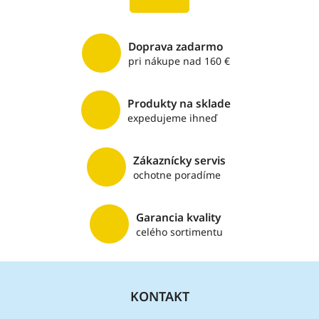
á
k
o
d
v
a
a
c
Doprava zadarmo
n
i
pri nákupe nad 160 €
i
e
e
p
r
Produkty na sklade
v
expedujeme ihneď
k
y
v
Zákaznícky servis
ý
ochotne poradíme
p
i
s
Garancia kvality
u
celého sortimentu
Z
á
KONTAKT
p
ä