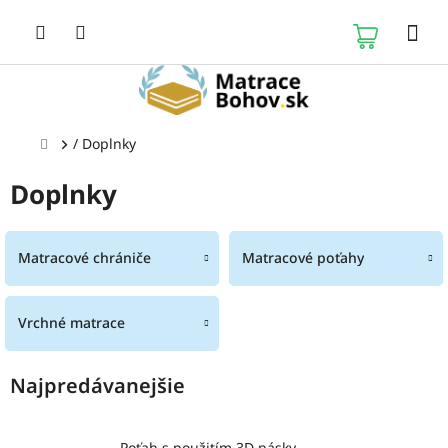
Prejsť
na
NÁKUP
obsah
KOŠÍK
Domov
/
Doplnky
Doplnky
Matracové chrániče
Matracové poťahy
Vrchné matrace
Najpredávanejšie
Poťah s použitím 3D pásky