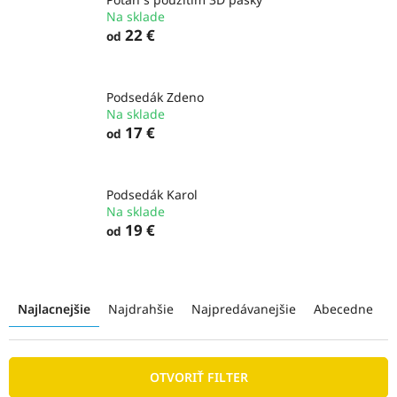
Na sklade
22 €
od
Podsedák Zdeno
Na sklade
17 €
od
Podsedák Karol
Na sklade
19 €
od
R
a
Najlacnejšie
Najdrahšie
Najpredávanejšie
Abecedne
d
e
n
OTVORIŤ FILTER
i