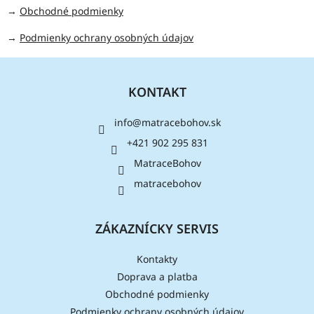
→
Obchodné podmienky
→
Podmienky ochrany osobných údajov
Z
á
KONTAKT
p
ä
info
@
matracebohov.sk
t
i
+421 902 295 831
e
MatraceBohov
matracebohov
ZÁKAZNÍCKY SERVIS
Kontakty
Doprava a platba
Obchodné podmienky
Podmienky ochrany osobných údajov