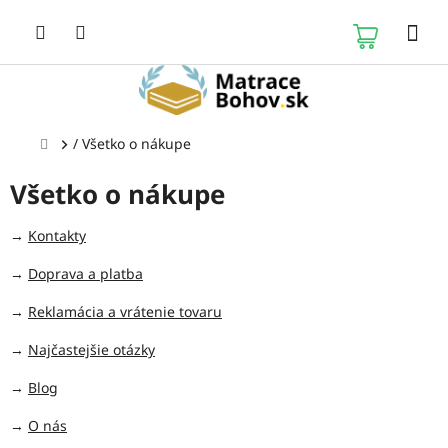
Prejsť
na
NÁKUP
obsah
KOŠÍK
Domov
/
Všetko o nákupe
Všetko o nákupe
→
Kontakty
→
Doprava a platba
→
Reklamácia a vrátenie tovaru
→
Najčastejšie otázky
→
Blog
→
O nás