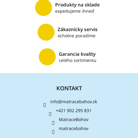
r
Produkty na sklade
v
expedujeme ihneď
k
y
v
Zákaznícky servis
ý
ochotne poradíme
p
i
s
Garancia kvality
u
celého sortimentu
Z
á
KONTAKT
p
ä
info
@
matracebohov.sk
t
i
+421 902 295 831
e
MatraceBohov
matracebohov