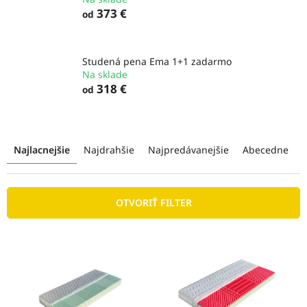
373 €
od
Studená pena Ema 1+1 zadarmo
Na sklade
318 €
od
R
a
Najlacnejšie
Najdrahšie
Najpredávanejšie
Abecedne
d
e
n
OTVORIŤ FILTER
i
e
p
V
r
ý
o
p
d
i
u
s