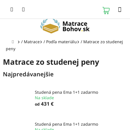
Prejsť
na
NÁKUP
obsah
KOŠÍK
Domov
/
Matrace
/
Podľa materiálu
/
Matrace zo studenej
peny
Matrace zo studenej peny
Najpredávanejšie
Studená pena Ema 1+1 zadarmo
Na sklade
431 €
od
Studená pena Ema 1+1 zadarmo
Na sklade