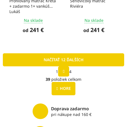
Profilovaný matrac Kréta
Sendvičový matrac
+ zadarmo 1× vankúš
Riviéra
Lukáš
Na sklade
Na sklade
241 €
241 €
od
od
NAČÍTAŤ 12 ĎALŠÍCH
S
1
4
t
O
r
39
položiek celkom
v
á
l
n
HORE
á
k
o
d
v
a
a
c
Doprava zadarmo
n
i
pri nákupe nad 160 €
i
e
e
p