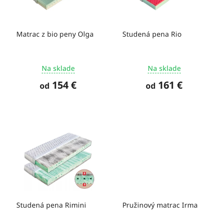
k
p
t
r
o
o
Matrac z bio peny Olga
Studená pena Rio
v
d
u
k
Na sklade
Na sklade
t
o
154 €
161 €
od
od
v
Studená pena Rimini
Pružinový matrac Irma