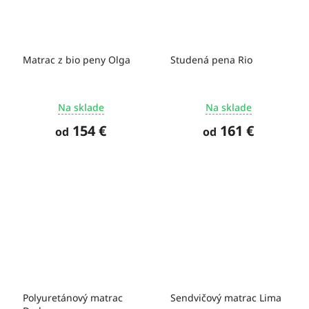
Matrac z bio peny Olga
Studená pena Rio
Na sklade
Na sklade
154 €
161 €
od
od
Polyuretánový matrac
Sendvičový matrac Lima