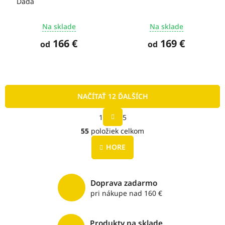
Dada
Na sklade
Na sklade
166 €
169 €
od
od
NAČÍTAŤ 12 ĎALŠÍCH
S
1
5
t
O
r
55
položiek celkom
v
á
l
n
HORE
á
k
o
d
v
a
a
c
Doprava zadarmo
n
i
pri nákupe nad 160 €
i
e
e
p
r
Produkty na sklade