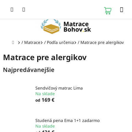
Prejsť
na
NÁKUP
obsah
KOŠÍK
Domov
/
Matrace
/
Podľa určenia
/
Matrace pre alergikov
Matrace pre alergikov
Najpredávanejšie
Sendvičový matrac Lima
Na sklade
169 €
od
Studená pena Ema 1+1 zadarmo
Na sklade