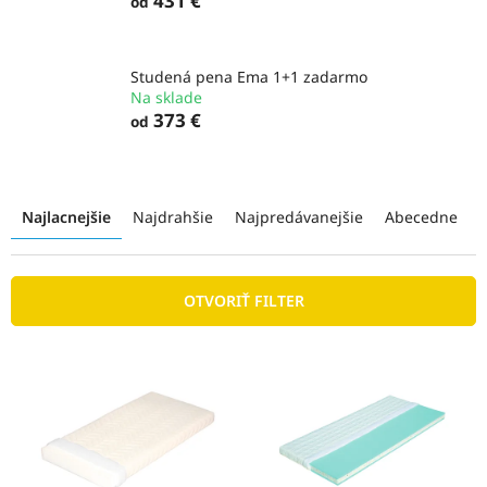
431 €
od
Studená pena Ema 1+1 zadarmo
Na sklade
373 €
od
R
a
Najlacnejšie
Najdrahšie
Najpredávanejšie
Abecedne
d
e
n
OTVORIŤ FILTER
i
e
p
V
r
ý
o
p
d
i
u
s
k
p