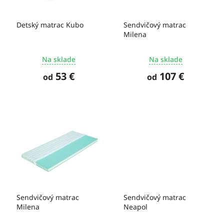
t
r
o
o
Detský matrac Kubo
Sendvičový matrac
v
d
Milena
u
k
Na sklade
Na sklade
t
o
53 €
107 €
od
od
v
Sendvičový matrac
Sendvičový matrac
Milena
Neapol