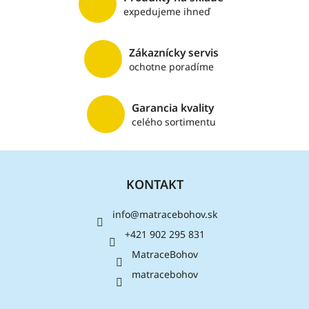
v
expedujeme ihneď
k
y
v
Zákaznícky servis
ý
ochotne poradíme
p
i
s
Garancia kvality
u
celého sortimentu
Z
á
KONTAKT
p
ä
info
@
matracebohov.sk
t
i
+421 902 295 831
e
MatraceBohov
matracebohov