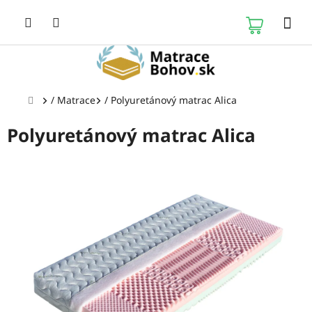
Prejsť
na
NÁKUP
obsah
KOŠÍK
Domov
/
Matrace
/
Polyuretánový matrac Alica
Polyuretánový matrac Alica