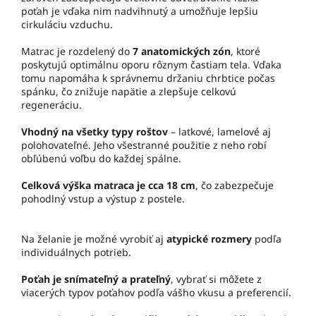
poťah je vďaka nim nadvihnutý a umožňuje lepšiu
cirkuláciu vzduchu.
Matrac je rozdelený do
7 anatomických zón
, ktoré
poskytujú optimálnu oporu rôznym častiam tela. Vďaka
tomu napomáha k správnemu držaniu chrbtice počas
spánku, čo znižuje napätie a zlepšuje celkovú
regeneráciu.
Vhodný na všetky typy roštov
– latkové, lamelové aj
polohovateľné. Jeho všestranné použitie z neho robí
obľúbenú voľbu do každej spálne.
Celková výška matraca je cca 18 cm
, čo zabezpečuje
pohodlný vstup a výstup z postele.
Na želanie je možné vyrobiť aj
atypické rozmery
podľa
individuálnych potrieb.
Poťah je snímateľný a prateľný
, vybrať si môžete z
viacerých typov poťahov podľa vášho vkusu a preferencií.