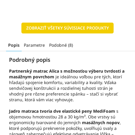
ZOBRAZIŤ VŠETKY SÚVISIACE PRODUKTY
Popis
Parametre
Podobné (8)
Podrobný popis
Partnerský matrac Alica s možnosťou výberu tvrdosti a
masážnym povrchom
je ideálnou voľbou pre tých, ktorí
hľadajú spojenie komfortu, variability a kvality. Vďaka
sendvičovej konštrukcii a rozdielnej tuhosti strán je
vhodný pre rôzne preferencie spánku – stačí si vybrať
stranu, ktorá vám viac vyhovuje.
Jadro matraca tvoria dve elastické peny MediFoam
s
objemovou hmotnosťou 28 a 30 kg/m³. Obe vrstvy sú
ergonomicky tvarované do jemných
masážnych nopov
,
ktoré podporujú prekrvenie pokožky, uvoľňujú svaly a
zároveň zabezpečujú efektívne odvetrávanie lôžka –