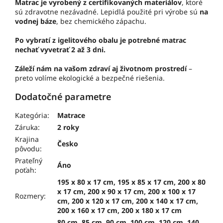
Matrac je vyrobený z certifikovaných materiálov
, ktoré
sú zdravotne nezávadné. Lepidlá použité pri výrobe sú
na
vodnej báze
, bez chemického zápachu.
Po vybratí z igelitového obalu je potrebné matrac
nechať vyvetrať 2 až 3 dni.
Záleží nám na vašom zdraví aj životnom prostredí
–
preto volíme ekologické a bezpečné riešenia.
Dodatočné parametre
Kategória
:
Matrace
Záruka
:
2 roky
Krajina
Česko
pôvodu
:
Prateľný
Áno
poťah
:
195 x 80 x 17 cm, 195 x 85 x 17 cm, 200 x 80
x 17 cm, 200 x 90 x 17 cm, 200 x 100 x 17
Rozmery
:
cm, 200 x 120 x 17 cm, 200 x 140 x 17 cm,
200 x 160 x 17 cm, 200 x 180 x 17 cm
80 cm, 85 cm, 90 cm, 100 cm, 120 cm, 140