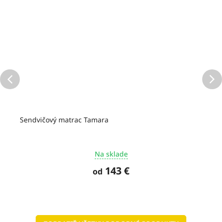
Sendvičový matrac Tamara
Na sklade
143 €
od