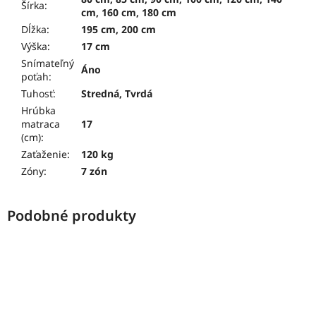
Šírka
:
cm, 160 cm, 180 cm
Dĺžka
:
195 cm, 200 cm
Výška
:
17 cm
Snímateľný
Áno
poťah
:
Tuhosť
:
Stredná, Tvrdá
Hrúbka
matraca
17
(cm)
:
Zaťaženie
:
120 kg
Zóny
:
7 zón