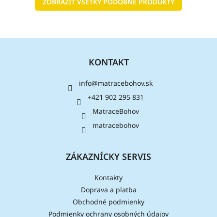
ZOBRAZIŤ VŠETKY PODOBNÉ PRODUKTY
Z
á
KONTAKT
p
ä
info
@
matracebohov.sk
t
i
+421 902 295 831
e
MatraceBohov
matracebohov
ZÁKAZNÍCKY SERVIS
Kontakty
Doprava a platba
Obchodné podmienky
Podmienky ochrany osobných údajov