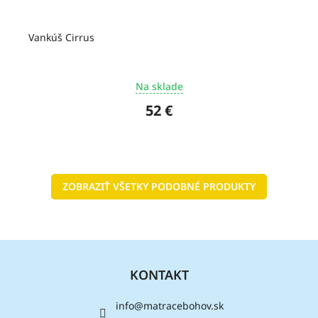
Vankúš Cirrus
Na sklade
52 €
ZOBRAZIŤ VŠETKY PODOBNÉ PRODUKTY
Z
á
KONTAKT
p
ä
info
@
matracebohov.sk
t