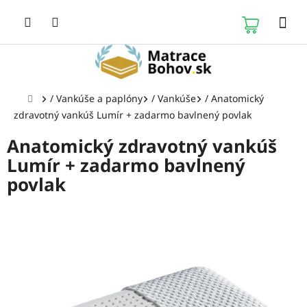
Prejsť
na
NÁKUP
obsah
KOŠÍK
Domov
/
Vankúše a paplóny
/
Vankúše
/
Anatomický
zdravotný vankúš Lumír + zadarmo bavlnený povlak
Anatomický zdravotný vankúš
Lumír + zadarmo bavlnený
povlak