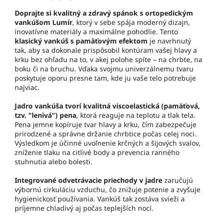
Doprajte si kvalitný a zdravý spánok s ortopedickým
vankúšom Lumír
, ktorý v sebe spája moderný dizajn,
inovatívne materiály a maximálne pohodlie. Tento
klasický vankúš s pamäťovým efektom
je navrhnutý
tak, aby sa dokonale prispôsobil kontúram vašej hlavy a
krku bez ohľadu na to, v akej polohe spíte – na chrbte, na
boku či na bruchu. Vďaka svojmu univerzálnemu tvaru
poskytuje oporu presne tam, kde ju vaše telo potrebuje
najviac.
Jadro vankúša tvorí kvalitná viscoelastická (pamäťová,
tzv. "lenivá") pena
, ktorá reaguje na teplotu a tlak tela.
Pena jemne kopíruje tvar hlavy a krku, čím zabezpečuje
prirodzené a správne držanie chrbtice počas celej noci.
Výsledkom je účinné uvoľnenie krčných a šijových svalov,
zníženie tlaku na citlivé body a prevencia ranného
stuhnutia alebo bolesti.
Integrované odvetrávacie priechody v jadre
zaručujú
výbornú cirkuláciu vzduchu, čo znižuje potenie a zvyšuje
hygienickosť používania. Vankúš tak zostáva svieži a
príjemne chladivý aj počas teplejších nocí.