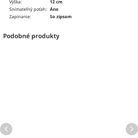
Výška
:
12 cm
Snímateľný poťah
:
Áno
Zapínanie
:
So zipsom