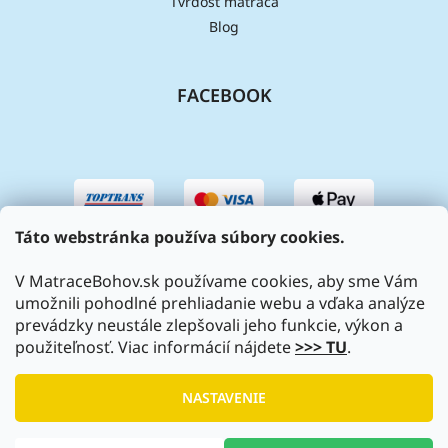
Tvrdosť matraca
Blog
FACEBOOK
Táto webstránka používa súbory cookies.
V MatraceBohov.sk používame cookies, aby sme Vám
umožnili pohodlné prehliadanie webu a vďaka analýze
prevádzky neustále zlepšovali jeho funkcie, výkon a
použiteľnosť. Viac informácií nájdete
>>> TU
.
Vytvoril Shoptet
|
Upravil Balkys
NASTAVENIE
Copyright 2026
MatraceBohov.sk
. Všetky práva vyhradené.