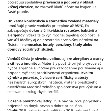
potrebujú spoľahlivú
prevenciu a podporu v oblasti
krčnej chrbtice
, no zároveň kladú dôraz na hygienu a
časté pranie.
Unikátna konštrukcia a starostlivo zvolené materiály
umožňujú pranie vankúša pri teplote až
95 °C
, čo
zabezpečuje
dokonalú likvidáciu roztočov, baktérií a
alergénov
. Vďaka tejto výnimočnej tepelnej odolnosti je
vankúš ideálny aj do prostredia s vysokými nárokmi na
čistotu –
nemocnice, hotely, penzióny, školy alebo
domovy sociálnych služieb.
Vankúš Clivia je skvelou voľbou aj pre alergikov a osoby
s citlivou imunitou.
Materiály použité pri jeho výrobe sú
hypoalergénne a vhodné pre každodenné používanie aj v
prípade zvýšenej precitlivenosti organizmu.
Kvalitu
výrobku potvrdzujú viaceré certifikáty a atesty
nezávislých európskych inštitúcií, vrátane prestížneho
osvedčenia Medzinárodného spoločenstva pre výskum a
testovanie ekologických textílií.
Zloženie povrchovej látky:
35 % bavlna, 65 % polyester –
príjemná na dotyk, pevná a dobre priedušná.
Výplň:
70 % polyesterové guľôčky a 30 % polyuretánové