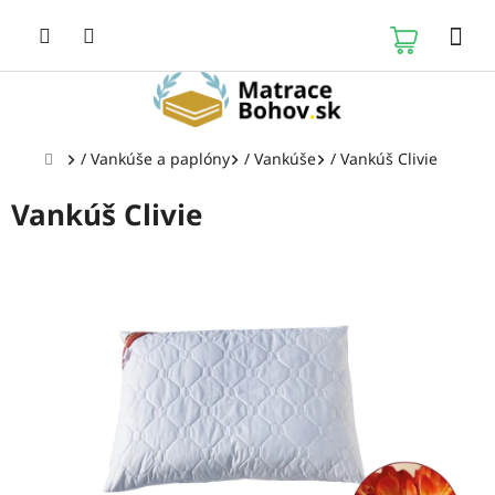
Prejsť
na
NÁKUP
obsah
KOŠÍK
Domov
/
Vankúše a paplóny
/
Vankúše
/
Vankúš Clivie
Vankúš Clivie