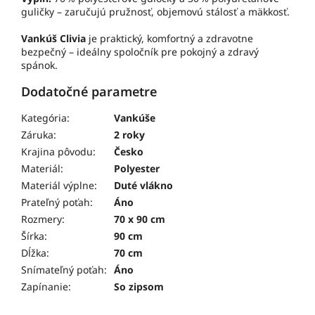
guličky – zaručujú pružnosť, objemovú stálosť a mäkkosť.
Vankúš Clivia
je praktický, komfortný a zdravotne
bezpečný – ideálny spoločník pre pokojný a zdravý
spánok.
Dodatočné parametre
Kategória
:
Vankúše
Záruka
:
2 roky
Krajina pôvodu
:
Česko
Materiál
:
Polyester
Materiál výplne
:
Duté vlákno
Prateľný poťah
:
Áno
Rozmery
:
70 x 90 cm
Šírka
:
90 cm
Dĺžka
:
70 cm
Snímateľný poťah
:
Áno
Zapínanie
:
So zipsom