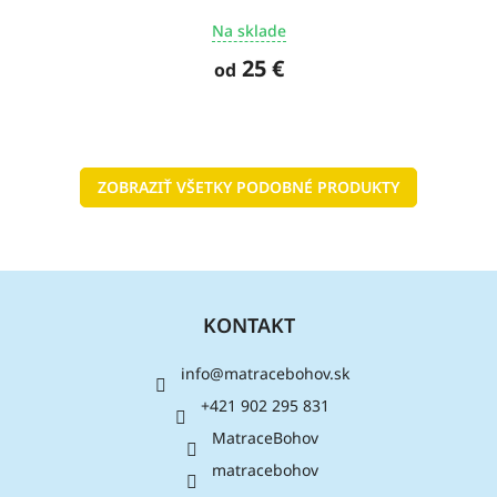
Na sklade
25 €
od
ZOBRAZIŤ VŠETKY PODOBNÉ PRODUKTY
Z
á
KONTAKT
p
ä
info
@
matracebohov.sk
t
i
+421 902 295 831
e
MatraceBohov
matracebohov